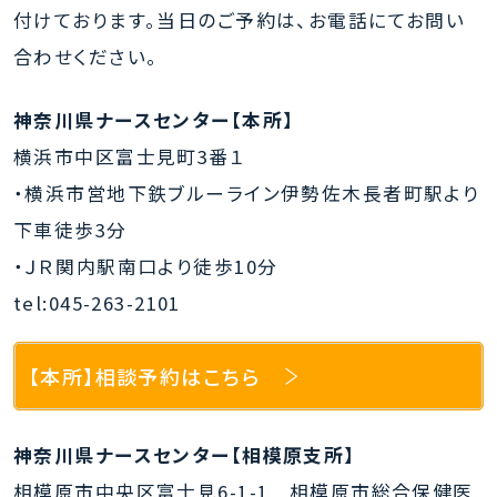
応
付けております。当日のご予約は、お電話にてお問い
募
合わせください。
ナ
ー
神奈川県ナースセンター【本所】
ス
横浜市中区富士見町3番１
是
・横浜市営地下鉄ブルーライン伊勢佐木長者町駅より
経
下車徒歩3分
由
・ＪＲ関内駅南口より徒歩10分
応
tel:045-263-2101
募
STEP
【本所】相談予約はこちら
6
面
神奈川県ナースセンター【相模原支所】
接
相模原市中央区富士見6-1-1 相模原市総合保健医