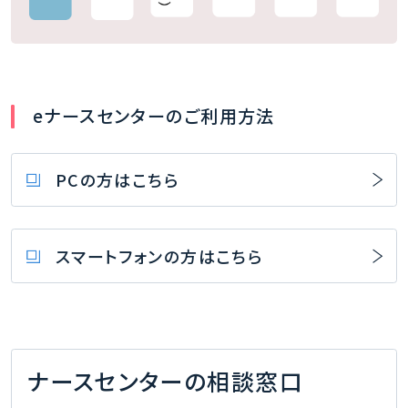
STEP
1
プ
eナースセンターのご利用方法
ロ
フ
PCの方はこちら
ィ
ー
ル
スマートフォンの方はこちら
登
録
STEP
2
ナースセンターの相談窓口
求