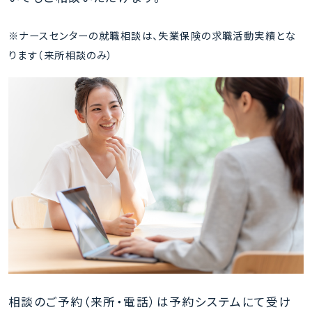
応
募
※ナースセンターの就職相談は、失業保険の求職活動実績とな
（直
ります（来所相談のみ）
接
応
募・
紹
介
応
募）
STEP
5
直
接
相談のご予約（来所・電話）は予約システムにて受け